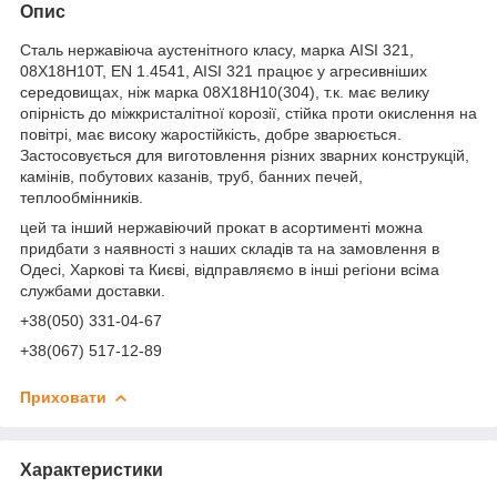
Опис
Сталь нержавіюча аустенітного класу, марка AISI 321,
08Х18Н10Т, EN 1.4541,
AISI 321 працює у агресивніших
середовищах, ніж марка 08Х18Н10(304), т.к.
має велику
опірність до міжкристалітної корозії, стійка проти окислення на
повітрі, має високу жаростійкість, добре зварюється.
Застосовується для виготовлення різних зварних конструкцій,
камінів, побутових казанів, труб, банних печей,
теплообмінників.
цей та інший нержавіючий прокат в асортименті можна
придбати з наявності з наших складів та на замовлення в
Одесі, Харкові та Києві, відправляємо в інші регіони всіма
службами доставки.
+38(050) 331-04-67
+38(067) 517-12-89
Приховати
Характеристики