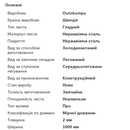
Основні
Виробник
Outokumpu
Країна виробник
Швеція
Тип листа
Гладкий
Матеріал листа
Нержавіюча сталь
Покриття
Нержавіюча сталь
Вид за способом
Холоднокатаний
виготовлення
Вид за хімічним складом
Легований
Вид за ступенем
Середньолегована
легування
Вид за призначенням
Конструкційний
Стан виробу
Нове
Точність виготовлення
Звичайна
Площинність листа
Нормальна
Тип кромки
Про
Класифікація по довжині
Мірної довжини
Товщина
2 мм
Ширина
1000 мм