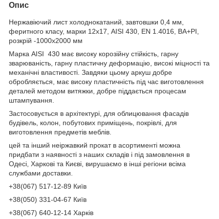
Опис
Нержавіючий лист холоднокатаний, завтовшки 0,4 мм,
феритного класу, марки 12х17, AISI 430, EN 1.4016, ВА+РI,
розкрій -1000х2000 мм
Марка AISI 430 має високу корозійну стійкість, гарну
зварюваність, гарну пластичну деформацію, високі міцності та
механічні властивості. Завдяки цьому аркуш добре
обробляється, має високу пластичність під час виготовлення
деталей методом витяжки, добре піддається процесам
штампування.
Застосовується в архітектурі, для облицювання фасадів
будівель, колон, побутових приміщень, покрівлі, для
виготовлення предметів меблів.
цей та інший неіржавкий прокат в асортименті можна
придбати з наявності з наших складів і під замовлення в
Одесі, Харкові та Києві, вирушаємо в інші регіони всіма
службами доставки.
+38(067) 517-12-89 Київ
+38(050) 331-04-67 Київ
+38(067) 640-12-14 Харків