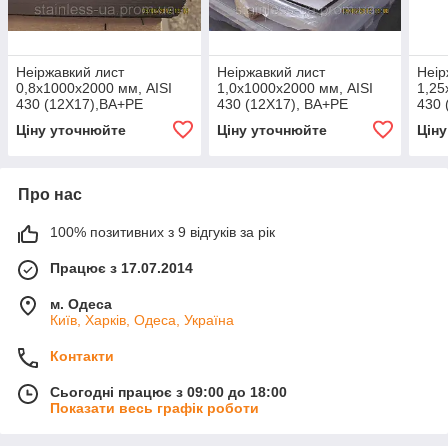
Неіржавкий лист
Неіржавкий лист
Неір
0,8х1000х2000 мм, AISI
1,0х1000х2000 мм, AISI
1,25
430 (12X17),ВА+РЕ
430 (12X17), ВА+PE
430 
Ціну уточнюйте
Ціну уточнюйте
Цін
Про нас
100% позитивних з 9 відгуків за рік
Працює з 17.07.2014
м. Одеса
Київ, Харків, Одеса, Україна
Контакти
Сьогодні працює з 09:00 до 18:00
Показати весь графік роботи