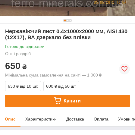
Нержавіючий лист 0.4х1000х2000 мм, AISI 430
(12X17), ВА дзеркало без плівки
Готово до відправки
Опт і роздріб
650
₴
Мінімальна сума замовлення на сайті — 1 000 ₴
630 ₴
від 10 шт.
600 ₴
від 50 шт.
Купити
Опис
Характеристики
Доставка
Оплата
Умови п