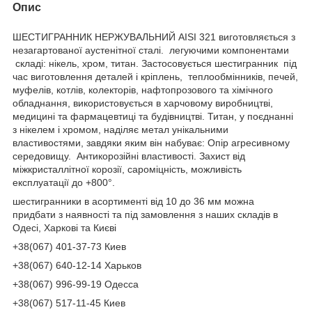
Опис
ШЕСТИГРАННИК НЕРЖУВАЛЬНИЙ AISI 321 виготовляється з
незагартованої аустенітної сталі. легуючими компонентами
складі: нікель, хром, титан. Застосовується шестигранник під
час виготовлення деталей і кріплень, теплообмінників, печей,
муфелів, котлів, колекторів, нафтопрозового та хімічного
обладнання, використовується в харчовому виробництві,
медицині та фармацевтиці та будівництві. Титан, у поєднанні
з нікелем і хромом, наділяє метал унікальними
властивостями, завдяки яким він набуває: Опір агресивному
середовищу. Антикорозійні властивості. Захист від
міжкристаллітної корозії, сароміцність, можливість
експлуатації до +800°.
шестигранники в асортименті від 10 до 36 мм можна
придбати з наявності та під замовлення з наших складів в
Одесі, Харкові та Києві
+38(067) 401-37-73 Киев
+38(067) 640-12-14 Харьков
+38(067) 996-99-19 Одесса
+38(067) 517-11-45 Киев