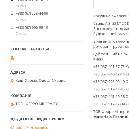
Харків
+380 (67) 558-44-99
Аркуш неіржавкий хо
Харків
Сталь AISI 321/12Х
+380 (67) 996-99-19
Застосовується: д
Одеса
будівельний галузя
З неї виготовляють
речовин, труби то
цей та інший неірж
Києві
+38(067) 401-37-73 
+38(067) 640-12-14 
Київ, Харків, Одеса, Україна
+38(067) 996-99-19 
+38(067) 517-11-45 
+38(067) 445-10-58 
ТОВ "ФЕРРО МІНЕРАЛЗ"
+38(067) 517-12-89 
ТОВ Ферро Мінерал
Materials Technol
https://ferro.com.ua