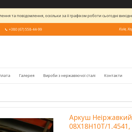
ння та повідомлення, оскільки за її графіком роботи сьогодні вихі
Київ, Ха
+380 (67) 558-44-99
оплата
Галерея
Вироби з нержавіючої сталі
Контакти
Аркуш Неіржавкий 6
08X18H10Т/1.4541,