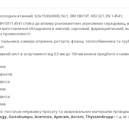
лоднокатанний, 6,0х1500х6000, No1, 08Х18Н10Т, AISI 321, EN 1.4541,
18Н10Т/1.4541 стійка до впливу різноманітних агресивних середовищ,
ля виготовлення обладнання в хімічній, харчовий, фармацевтичний,
х промисловості.
 пальники, камери згоряння, реторти, фланці, теплообмінники та труб
що.
авкий лист в асортименті від 0,5 мм до 100 мм можна придбати з наявн
Киев
Харьков
Одесса
Киев
Одесса
Киев
з постачає неіржавку прокату та зварювальних матеріалів провідни
ogy,
Outokumpu, Acerinox, Aperam, Acroni, ThyssenKrupp
і т.д. я