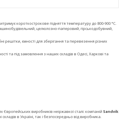
 витримує короткострокове підняття температуру до 800-900 °C.
 машинобудівельний, целюлозно-паперовий, гірськодобувний,
ні решітки, ємності для зберігання та перевезення різних
ості та під замовлення з наших складів в Одесі, Харкові та
х Європейських виробників неіржавкої сталі: компаній
Sandvik
к зі складів в Україні, так і безпосередньо від виробника.