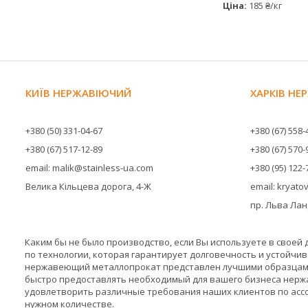
Ціна:
185 ₴/кг
КИЇВ НЕРЖАВІЮЧИЙ
ХАРКІВ Н
+380 (50) 331-04-67
+380 (67) 558-
+380 (67) 517-12-89
+380 (67) 570-
email: malik@stainless-ua.com
+380 (95) 122-
Велика Кільцева дорога, 4-Ж
email: kryat
пр. Льва Ланд
Каким бы не было производство, если Вы используете в своей
по технологии, которая гарантирует долговечность и устойчив
нержавеющий металлопрокат представлен лучшими образцами:
быстро предоставлять необходимый для вашего бизнеса нержа
удовлетворить различные требования наших клиентов по ассор
нужном количестве.