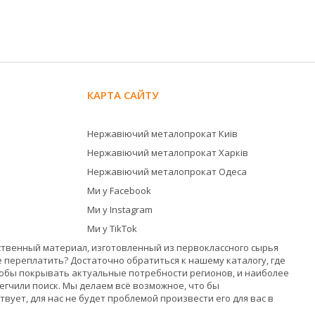
КАРТА САЙТУ
Нержавіючий металопрокат Київ
Нержавіючий металопрокат Харків
Нержавіючий металопрокат Одеса
Ми у Facebook
Ми у Instagram
Ми у TikTok
ственный материал, изготовленный из первоклассного сырья
е переплатить? Достаточно обратиться к нашему каталогу, где
обы покрывать актуальные потребности регионов, и наиболее
гчили поиск. Мы делаем всё возможное, что бы
ует, для нас не будет проблемой произвести его для вас в