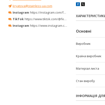
kryatova@stainless-ua.com
Instagram
https://instagram.com/ferro_minerals/
ХАРАКТЕРИСТИК
TikTok
https://www.tiktok.com/@ferrominerals
Instagram
https://www.instagram.com/ferrominerals_kyiv/
Основні
Виробник
Країна виробник
Матеріал листа
Стан виробу
ІНФОРМАЦІЯ ДЛ