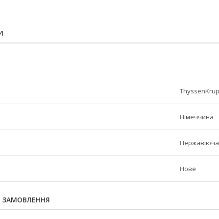
И
ThyssenKru
Німеччина
Нержавіюча
Нове
Я ЗАМОВЛЕННЯ