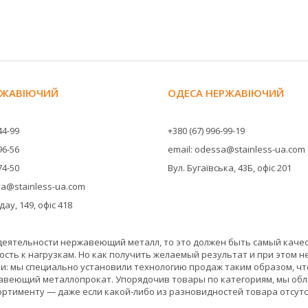
ЕРЖАВІЮЧИЙ
ОДЕСА НЕРЖАВІЮЧИЙ
44-99
+380 (67) 996-99-19
96-56
email: odessa@stainless-ua.com
74-50
Вул. Бугаївська, 43Б, офіс 201
ova@stainless-ua.com
ау, 149, офіс 418
 деятельности нержавеющий металл, то это должен быть самый каче
ость к нагрузкам. Но как получить желаемый результат и при этом н
 мы специально установили технологию продаж таким образом, чт
веющий металлопрокат. Упорядочив товары по категориям, мы обле
тименту — даже если какой-либо из разновидностей товара отсутств