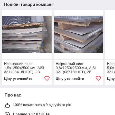
Подібні товари компанії
Неіржавкий лист
Неіржавкий лист
Неір
1,5х1250х2500 мм, AISI
0,8х1250х2500 мм, AISI
5,0х
321 (08X18H10Т), 2В
321 (08X18H10Т), 2В
321 
Ціну уточнюйте
Ціну уточнюйте
Цін
Про нас
100% позитивних з 9 відгуків за рік
Працює з 17.07.2014