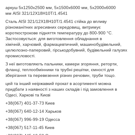
аркуш 5х1250х2500 мм, 5х1500х6000 мм, 5х2000х6000
мм AISI 321/12Х18Н10Т/1.4541
Сталь AISI 321/12Х18Н10Т/1.4541 стійка до впливу
різноманітних агресивних середовищ, витримує
короткострокове підняття температуру до 800-900 °C.
Застосовується: для виготовлення обладнання в
хімічній, харчовий, фармацевтичний, машинобудівельний,
целюлозно-паперовий, гірськодобувний, будівельний галузях
промисловості.
З неї виготовляють пальники, камери згоряння, реторти,
фланці, теплообмінники та трубні решітки, ємності для
зберігання та перевезення різних речовин, труби тощо.
цей та інший неіржавкий прокат в асортименті можна
придбати з наявності з наших складів і під замовлення в
Одесі, Харкові та Києві
+38(067) 401-37-73 Киев
+38(067) 640-12-14 Харьков
+38(067) 996-99-19 Одесса
+38(067) 517-11-45 Киев