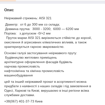
Опис
Неіржавкий стрижень: AISI 321
Діаметр: от 6 до 300 мм со склада;
Довжина прутка: 3000 - 3200; 6000 — 6200 мм
Порізка: з допуском -0/+2 мм
Пруток марки AISI 321 вирізняється стійкістю до корозії,
окислення й агресивних кліматичних впливів, а також
храктеризується гарною зварюваністю.
Основні галузі застосування неіржавкого пруту:
Будівництво житлових приміщень
архітектурне оформлення фасадів будівель
харчова промисловість
нафтохімічна та хімічна промисловість
машинобудування
цей та інший неіржавкий прокат в асортименті можна
придбати з наявності з наших складів і під замовлення в
Одесі, Харкові та Києві, вирушаємо в інші регіони всіма
службами доставки.
+38(067) 401-37-73 Киев