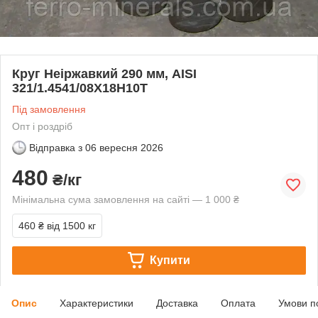
Круг Неіржавкий 290 мм, AISI
321/1.4541/08Х18Н10Т
Під замовлення
Опт і роздріб
Відправка з
06 вересня 2026
480
₴/кг
Мінімальна сума замовлення на сайті — 1 000 ₴
460 ₴
від 1500 кг
Купити
Опис
Характеристики
Доставка
Оплата
Умови п