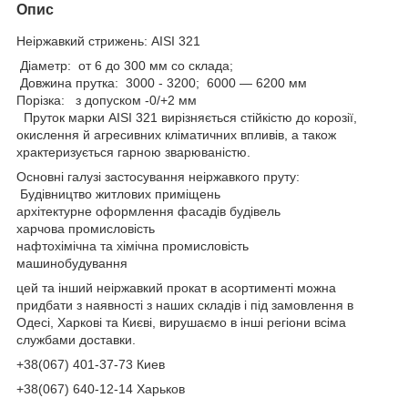
Опис
Неіржавкий стрижень: AISI 321
Діаметр: от 6 до 300 мм со склада;
Довжина прутка: 3000 - 3200; 6000 — 6200 мм
Порізка: з допуском -0/+2 мм
Пруток марки AISI 321 вирізняється стійкістю до корозії,
окислення й агресивних кліматичних впливів, а також
храктеризується гарною зварюваністю.
Основні галузі застосування неіржавкого пруту:
Будівництво житлових приміщень
архітектурне оформлення фасадів будівель
харчова промисловість
нафтохімічна та хімічна промисловість
машинобудування
цей та інший неіржавкий прокат в асортименті можна
придбати з наявності з наших складів і під замовлення в
Одесі, Харкові та Києві, вирушаємо в інші регіони всіма
службами доставки.
+38(067) 401-37-73 Киев
+38(067) 640-12-14 Харьков