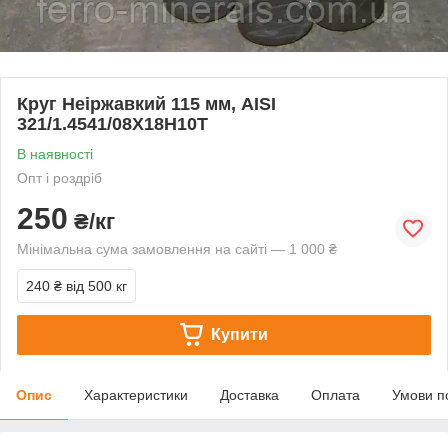
Круг Неіржавкий 115 мм, AISI
321/1.4541/08Х18Н10Т
В наявності
Опт і роздріб
250
₴/кг
Мінімальна сума замовлення на сайті — 1 000 ₴
240 ₴
від 500 кг
Купити
Опис
Характеристики
Доставка
Оплата
Умови п