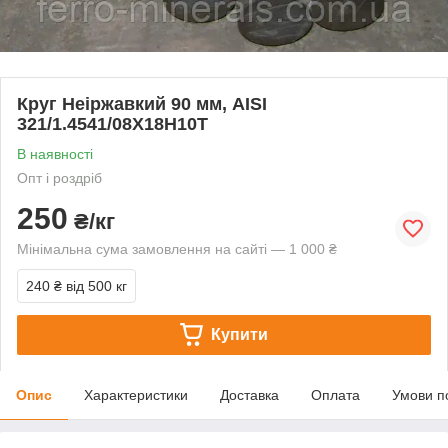
Круг Неіржавкий 90 мм, AISI
321/1.4541/08Х18Н10Т
В наявності
Опт і роздріб
250
₴/кг
Мінімальна сума замовлення на сайті — 1 000 ₴
240 ₴
від 500 кг
Купити
Опис
Характеристики
Доставка
Оплата
Умови п