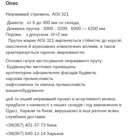
Опис
Неіржавкий стрижень: AISI 321
Діаметр: от 6 до 300 мм со склада;
Довжина прутка: 3000 - 3200; 6000 — 6200 мм
Порізка: з допуском -0/+2 мм
Пруток марки AISI 321 вирізняється стійкістю до корозії,
окислення й агресивних кліматичних впливів, а також
храктеризується гарною зварюваністю.
Основні галузі застосування неіржавкого пруту:
Будівництво житлових приміщень
архітектурне оформлення фасадів будівель
харчова промисловість
нафтохімічна та хімічна промисловість
машинобудування
цей та інший неіржавкий прокат в асортименті можна
придбати з наявності з наших складів і під замовлення в
Одесі, Харкові та Києві, вирушаємо в інші регіони всіма
службами доставки.
+38(067) 401-37-73 Киев
+38(067) 640-12-14 Харьков