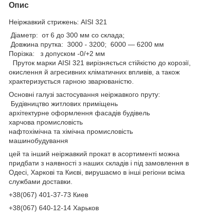
Опис
Неіржавкий стрижень: AISI 321
Діаметр: от 6 до 300 мм со склада;
Довжина прутка: 3000 - 3200; 6000 — 6200 мм
Порізка: з допуском -0/+2 мм
Пруток марки AISI 321 вирізняється стійкістю до корозії,
окислення й агресивних кліматичних впливів, а також
храктеризується гарною зварюваністю.
Основні галузі застосування неіржавкого пруту:
Будівництво житлових приміщень
архітектурне оформлення фасадів будівель
харчова промисловість
нафтохімічна та хімічна промисловість
машинобудування
цей та інший неіржавкий прокат в асортименті можна
придбати з наявності з наших складів і під замовлення в
Одесі, Харкові та Києві, вирушаємо в інші регіони всіма
службами доставки.
+38(067) 401-37-73 Киев
+38(067) 640-12-14 Харьков