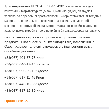
Круг неіржавкий КРУГ AISI 304/1.4301
застосовується для
конструкцій в архітектурі та дизайні,
машинобудівлі, авіабудівлі,
харчової та переробної промисловості. Використовується як вихідний
матеріал для подальшого виробництва різних типів деталей,
кріплення, конструкційних елементів. Має антикорозійні властивості
,
завдяки цьому вироби з нього потрібні в багатьох сферах та галузях.
цей та інший неіржавкий прокат в асортименті можна
придбати з наявності з наших складів і під замовлення в
Одесі, Харкові та Києві, вирушаємо в інші регіони всіма
службами доставки.
+38(067) 401-37-73 Киев
+38(067) 640-12-14 Харьков
+38(067) 996-99-19 Одесса
+38(067) 517-11-45 Киев
+38(067) 445-10-58 Одесса
+38(067) 517-12-89 Киев
Приховати