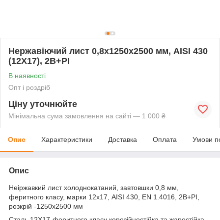
Нержавіючий лист 0,8х1250х2500 мм, AISI 430
(12X17), 2В+РI
В наявності
Опт і роздріб
Ціну уточнюйте
Мінімальна сума замовлення на сайті — 1 000 ₴
Опис
Характеристики
Доставка
Оплата
Умови п
Опис
Неіржавкий лист холоднокатаний, завтовшки 0,8 мм,
феритного класу, марки 12х17, AISI 430, EN 1.4016, 2В+РI,
розкрій -1250х2500 мм
Сталь 12Х17-феритного класу корозійностійка та жаростійка