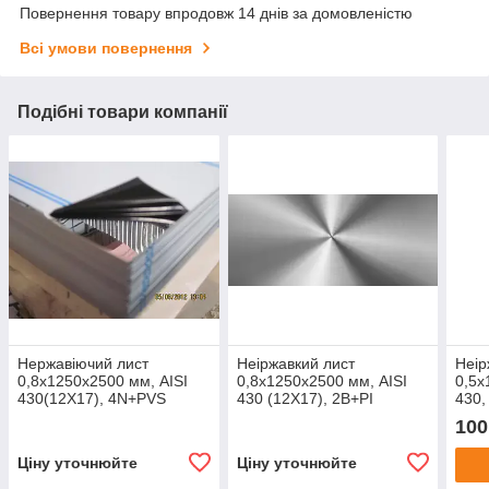
Повернення товару впродовж 14 днів за домовленістю
Всі умови повернення
Подібні товари компанії
Нержавіючий лист
Неіржавкий лист
Неір
0,8х1250х2500 мм, AISI
0,8х1250х2500 мм, AISI
0,5х
430(12Х17), 4N+PVS
430 (12X17), 2В+РI
430,
100
Ціну уточнюйте
Ціну уточнюйте