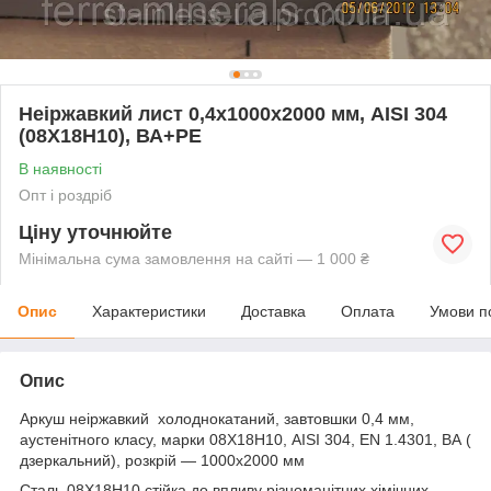
Неіржавкий лист 0,4х1000х2000 мм, AISI 304
(08X18H10), ВА+РЕ
В наявності
Опт і роздріб
Ціну уточнюйте
Мінімальна сума замовлення на сайті — 1 000 ₴
Опис
Характеристики
Доставка
Оплата
Умови п
Опис
Аркуш неіржавкий холоднокатаний, завтовшки 0,4 мм,
аустенітного класу, марки 08Х18Н10, AISI 304, EN 1.4301, ВА (
дзеркальний), розкрій — 1000х2000 мм
Сталь 08Х18Н10 стійка до впливу різноманітних хімічних