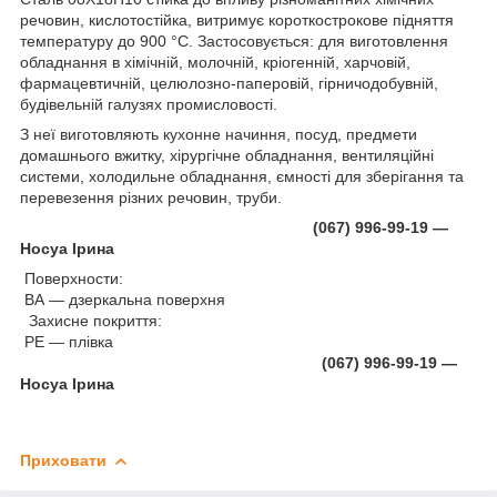
речовин, кислотостійка, витримує короткострокове підняття
температуру до 900 °C. Застосовується: для виготовлення
обладнання в хімічній, молочній, кріогенній, харчовій,
фармацевтичній, целюлозно-паперовій, гірничодобувній,
будівельній галузях промисловості.
З неї виготовляють кухонне начиння, посуд, предмети
домашнього вжитку, хірургічне обладнання, вентиляційні
системи, холодильне обладнання, ємності для зберігання та
перевезення різних речовин, труби.
(067) 996-99-19 —
Носуа Ірина
Поверхности:
ВА — дзеркальна поверхня
Захисне покриття:
PЕ — плівка
(067) 996-99-19 —
Носуа Ірина
Приховати