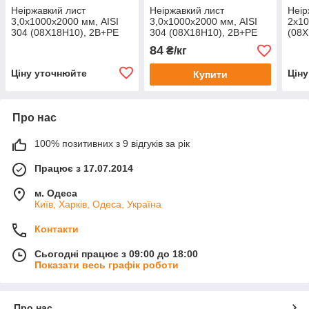
Неіржавкий лист
Неіржавкий лист
Неір
3,0х1000х2000 мм, AISI
3,0х1000х2000 мм, AISI
2х10
304 (08X18H10), 2В+РЕ
304 (08X18H10), 2В+РЕ
(08X
84
₴/кг
Ціну уточнюйте
Цін
Купити
Про нас
100% позитивних з 9 відгуків за рік
Працює з 17.07.2014
м. Одеса
Київ, Харків, Одеса, Україна
Контакти
Сьогодні працює з 09:00 до 18:00
Показати весь графік роботи
Про нас