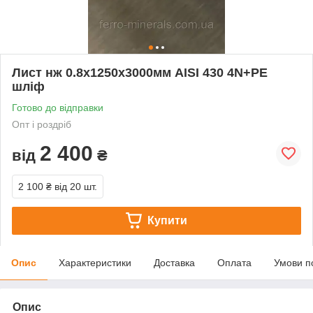
Лист нж 0.8х1250х3000мм AISI 430 4N+РЕ
шліф
Готово до відправки
Опт і роздріб
2 400
від
₴
2 100 ₴
від 20 шт.
Купити
Опис
Характеристики
Доставка
Оплата
Умови п
Опис