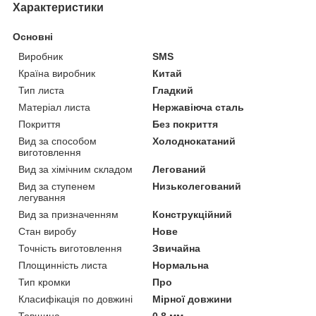
Характеристики
Основні
Виробник
SMS
Країна виробник
Китай
Тип листа
Гладкий
Матеріал листа
Нержавіюча сталь
Покриття
Без покриття
Вид за способом
Холоднокатаний
виготовлення
Вид за хімічним складом
Легований
Вид за ступенем
Низьколегований
легування
Вид за призначенням
Конструкційний
Стан виробу
Нове
Точність виготовлення
Звичайна
Площинність листа
Нормальна
Тип кромки
Про
Класифікація по довжині
Мірної довжини
Товщина
0.8 мм