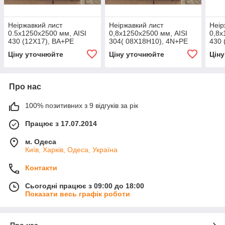
Неіржавкий лист
Неіржавкий лист
Неір
0.5х1250х2500 мм, AISI
0,8х1250х2500 мм, AISI
0,8х
430 (12X17), ВА+РЕ
304( 08X18H10), 4N+РЕ
430 
Ціну уточнюйте
Ціну уточнюйте
Цін
Про нас
100% позитивних з 9 відгуків за рік
Працює з 17.07.2014
м. Одеса
Київ, Харків, Одеса, Україна
Контакти
Сьогодні працює з 09:00 до 18:00
Показати весь графік роботи