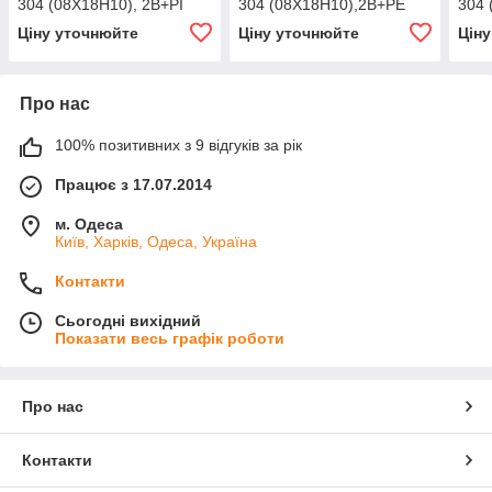
304 (08X18H10), 2В+РI
304 (08X18H10),2В+PE
304 
Ціну уточнюйте
Ціну уточнюйте
Цін
Про нас
100% позитивних з 9 відгуків за рік
Працює з 17.07.2014
м. Одеса
Київ, Харків, Одеса, Україна
Контакти
Сьогодні вихідний
Показати весь графік роботи
Про нас
Контакти