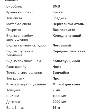
Виробник
SMS
Країна виробник
Китай
Тип листа
Гладкий
Матеріал листа
Нержавіюча сталь
Покриття
Без покриття
Вид за способом
Холоднокатаний
виготовлення
Вид за хімічним складом
Легований
Вид за ступенем
Середньолегована
легування
Вид за призначенням
Конструкційний
Стан виробу
Нове
Точність виготовлення
Звичайна
Тип кромки
Про
Класифікація по довжині
Мірної довжини
Товщина
2 мм
Ширина
1000 мм
Довжина
2000 мм
Вага 1 п.м.
16 кг