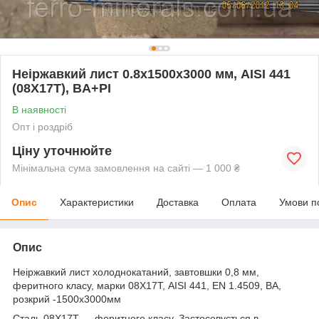
Неіржавкий лист 0.8х1500х3000 мм, AISI 441
(08X17Т), BA+РI
В наявності
Опт і роздріб
Ціну уточнюйте
Мінімальна сума замовлення на сайті — 1 000 ₴
Опис
Характеристики
Доставка
Оплата
Умови п
Опис
Неіржавкий лист холоднокатаний, завтовшки 0,8 мм,
феритного класу, марки 08Х17Т, AISI 441, EN 1.4509, ВA,
розкрий -1500х3000мм
Сталь 08Х17Т — феритного класу. Застосовується в