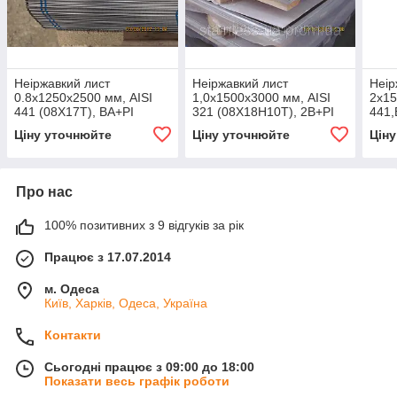
Неіржавкий лист
Неіржавкий лист
Неір
0.8х1250х2500 мм, AISI
1,0х1500х3000 мм, AISI
2х15
441 (08X17Т), BA+РI
321 (08X18H10T), 2В+РI
441,
(08Х
Ціну уточнюйте
Ціну уточнюйте
Цін
Про нас
100% позитивних з 9 відгуків за рік
Працює з 17.07.2014
м. Одеса
Київ, Харків, Одеса, Україна
Контакти
Сьогодні працює з 09:00 до 18:00
Показати весь графік роботи