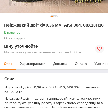
Неіржавкий дріт d=0,36 мм, AISI 304, 08Х18Н10
В наявності
Опт і роздріб
Ціну уточнюйте
Мінімальна сума замовлення на сайті — 1 000 ₴
Опис
Характеристики
Доставка
Оплата
Умови п
Опис
Неіржавкий дріт d=0,36 мм, 08Х18Н10, AISI 304 на котушках
по 12-13 кг.
Неіржавкий дріт — це дріт з антикорозійними властивостями,
які гарантують успішну роботу в агресивному середовищі та в
умовах високих температур. Цю дріт зазвичай використовують