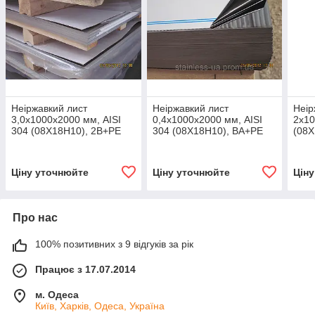
Неіржавкий лист
Неіржавкий лист
Неір
3,0х1000х2000 мм, AISI
0,4х1000х2000 мм, AISI
2х10
304 (08X18H10), 2В+РЕ
304 (08X18H10), ВА+РЕ
(08X
Ціну уточнюйте
Ціну уточнюйте
Цін
Про нас
100% позитивних з 9 відгуків за рік
Працює з 17.07.2014
м. Одеса
Київ, Харків, Одеса, Україна