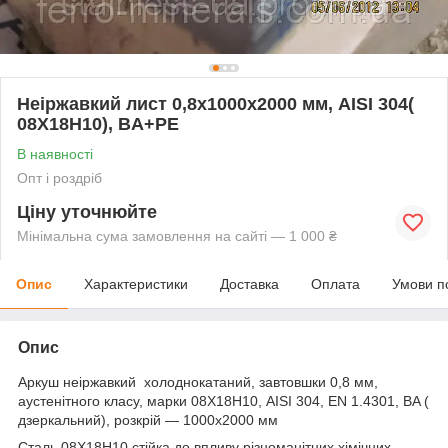
Неіржавкий лист 0,8х1000х2000 мм, AISI 304(
08X18H10), BA+РЕ
В наявності
Опт і роздріб
Ціну уточнюйте
Мінімальна сума замовлення на сайті — 1 000 ₴
Опис
Характеристики
Доставка
Оплата
Умови п
Опис
Аркуш неіржавкий холоднокатаний, завтовшки 0,8 мм,
аустенітного класу, марки 08Х18Н10, AISI 304, EN 1.4301, BA (
дзеркальний), розкрій — 1000х2000 мм
Сталь 08Х18Н10 стійка до впливу різноманітних хімічних