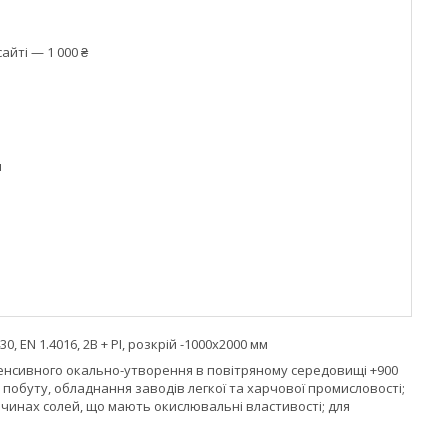
айті — 1 000 ₴
м
 EN 1.4016, 2В + РІ, розкрій -1000х2000 мм
нтенсивного окально-утворення в повітряному середовищі +900
побуту, обладнання заводів легкої та харчової промисловості;
зчинах солей, що мають окислювальні властивості; для