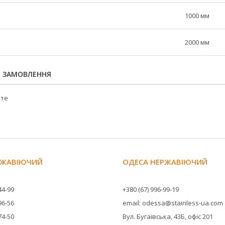
1000 мм
2000 мм
Я ЗАМОВЛЕННЯ
йте
ЕРЖАВІЮЧИЙ
ОДЕСА НЕРЖАВІЮЧИЙ
44-99
+380 (67) 996-99-19
96-56
email: odessa@stainless-ua.com
74-50
Вул. Бугаївська, 43Б, офіс 201