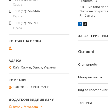
Поверхня:
Харків
2 В — матова пов
Захисне покриття
+380 (67) 558-44-99
PІ - бумага
Харків
+380 (67) 996-99-19
Одеса
ХАРАКТЕРИСТИК
Основні
Стан виробу
Київ, Харків, Одеса, Україна
Матеріал листа
ТОВ "ФЕРРО МІНЕРАЛЗ"
Вид за способом в
Товщина
https://ferro.com.ua