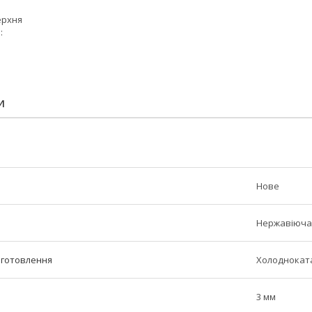
ерхня
:
И
Нове
Нержавіюча
иготовлення
Холоднокат
3 мм