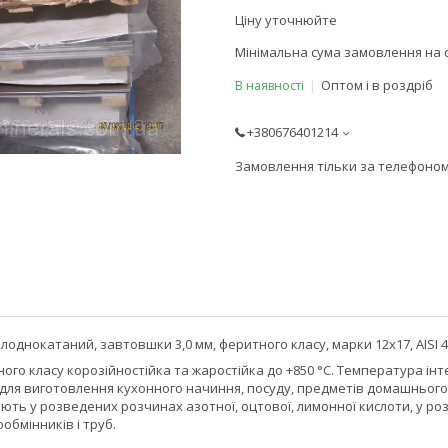
Ціну уточнюйте
Мінімальна сума замовлення на с
Оптом і в роздріб
В наявності
+380676401214
Замовлення тільки за телефоно
однокатаний, завтовшки 3,0 мм, феритного класу, марки 12х17, AISI 430,
ого класу корозійностійка та жаростійка до +850 °C. Температура і
 для виготовлення кухонного начиння, посуду, предметів домашнього 
ть у розведених розчинах азотної, оцтової, лимонної кислоти, у ро
бмінників і труб.