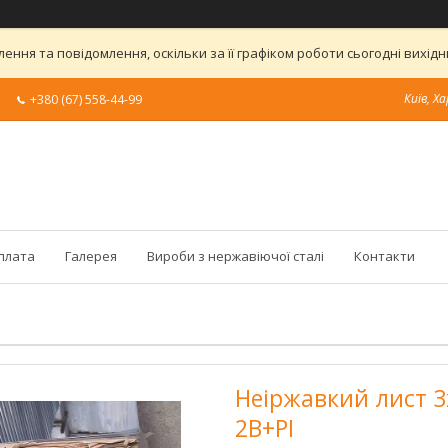
ння та повідомлення, оскільки за її графіком роботи сьогодні вихі
Київ, Ха
+380 (67) 558-44-99
оплата
Галерея
Вироби з нержавіючої сталі
Контакти
Неіржавкий лист 3х
2В+РІ