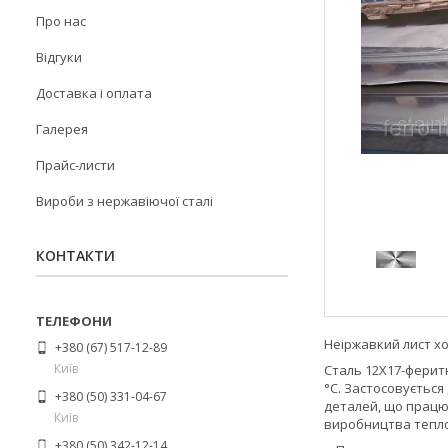
Про нас
Відгуки
Доставка і оплата
Галерея
Прайс-листи
Вироби з нержавіючої сталі
КОНТАКТИ
Неіржавкий лист хол
+380 (67) 517-12-89
Київ
Сталь 12Х17-феритн
°C. Застосовується
+380 (50) 331-04-67
деталей, що працюю
Київ
виробництва теплоо
+380 (50) 342-12-14