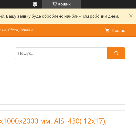
Кошик
дний. Вашу заявку буде оброблено найближчим робочим днем.
рків, Одеса, Україна
Кошик
1000х2000 мм, AISI 430( 12х17),