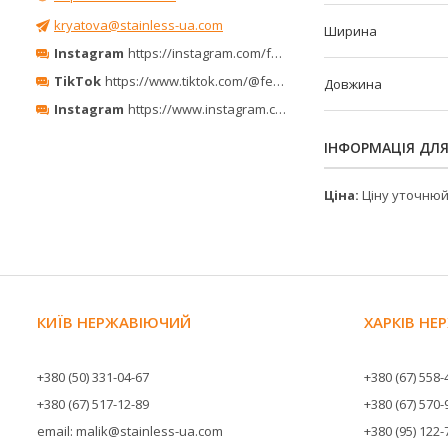
kryatova@stainless-ua.com
Ширина
Instagram
https://instagram.com/ferro_minerals/
TikTok
https://www.tiktok.com/@ferrominerals
Довжина
Instagram
https://www.instagram.com/ferrominerals_kyiv/
ІНФОРМАЦІЯ ДЛ
Ціна:
Ціну уточню
КИЇВ НЕРЖАВІЮЧИЙ
ХАРКІВ Н
+380 (50) 331-04-67
+380 (67) 558-
+380 (67) 517-12-89
+380 (67) 570-
email: malik@stainless-ua.com
+380 (95) 122-