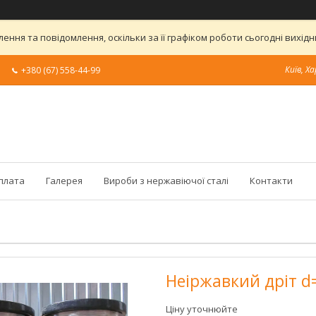
ння та повідомлення, оскільки за її графіком роботи сьогодні вихі
Київ, Ха
+380 (67) 558-44-99
оплата
Галерея
Вироби з нержавіючої сталі
Контакти
Неіржавкий дріт d=
Ціну уточнюйте