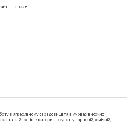
айті — 1 000 ₴
м
оботу в агресивному середовищі та в умовах високих
алі та найчастіше використовують у харчовій, хімічній,