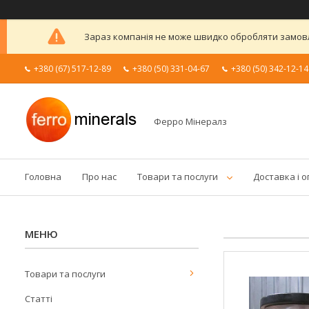
Зараз компанія не може швидко обробляти замовле
+380 (67) 517-12-89
+380 (50) 331-04-67
+380 (50) 342-12-14
Ферро Мінералз
Головна
Про нас
Товари та послуги
Доставка і 
Товари та послуги
Статті