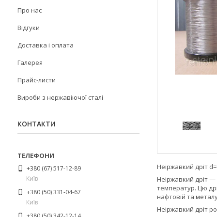
Про нас
Відгуки
Доставка і оплата
Галерея
Прайс-листи
Вироби з нержавіючої сталі
КОНТАКТИ
Неіржавкий дріт d=0
+380 (67) 517-12-89
Київ
Неіржавкий дріт — 
температур. Цю дрі
+380 (50) 331-04-67
нафтовій та металу
Київ
Неіржавкий дріт ро
+380 (50) 342-12-14