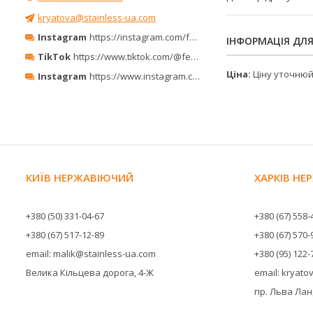
kryatova@stainless-ua.com
Instagram
https://instagram.com/ferro_minerals/
ІНФОРМАЦІЯ ДЛ
TikTok
https://www.tiktok.com/@ferrominerals
Ціна:
Ціну уточню
Instagram
https://www.instagram.com/ferrominerals_kyiv/
КИЇВ НЕРЖАВІЮЧИЙ
ХАРКІВ Н
+380 (50) 331-04-67
+380 (67) 558-
+380 (67) 517-12-89
+380 (67) 570-
email: malik@stainless-ua.com
+380 (95) 122-
Велика Кільцева дорога, 4-Ж
email: kryat
пр. Льва Ланд