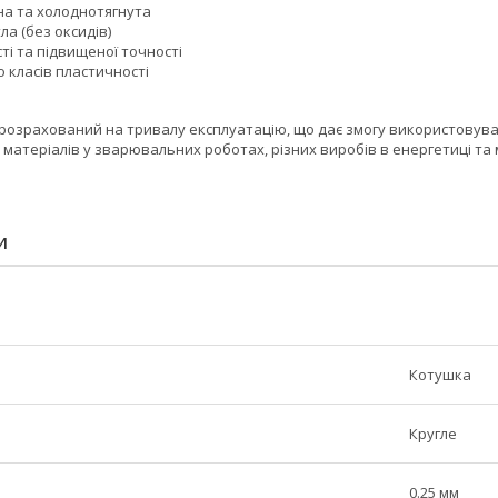
а та холоднотягнута
ла (без оксидів)
і та підвищеної точності
 класів пластичності
4 розрахований на тривалу експлуатацію, що дає змогу використовуват
 матеріалів у зварювальних роботах, різних виробів в енергетиці т
И
Котушка
Кругле
0.25 мм