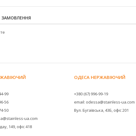
Я ЗАМОВЛЕННЯ
йте
ЕРЖАВІЮЧИЙ
ОДЕСА НЕРЖАВІЮЧИЙ
44-99
+380 (67) 996-99-19
96-56
email: odessa@stainless-ua.com
74-50
Вул. Бугаївська, 43Б, офіс 201
ova@stainless-ua.com
ау, 149, офіс 418