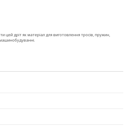
и цей дріт як матеріал для виготовлення тросів, пружин,
а машинобудуванні.