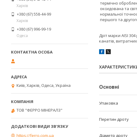
термічно оброблен
Харків
оксидована та світ
нормальної точност
+380 (67) 558-44-99
першого та другого
Харків
+380 (67) 996-99-19
Дріт марки AISI 30
Одеса
канатів, витратних
ХАРАКТЕРИСТИК
Київ, Харків, Одеса, Україна
Основні
Упаковка
ТОВ "ФЕРРО МІНЕРАЛЗ"
Перетин дроту
https://ferro.com.ua
Діаметр дроту