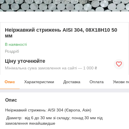
Неіржавкий стрижень AISI 304, 08Х18Н10 50
мм
В наявності
Роздріб
Ціну уточнюйте
Мінімальна сума замовлення на сайті — 1 000 ₴
Опис
Характеристики
Доставка
Оплата
Умови п
Опис
Неіржавкий стрижень: AISI 304 (Європа, Азія)
Діаметр: від 6 до 30 мм зі складу; понад 30 мм під
замовлення якнайшвидше