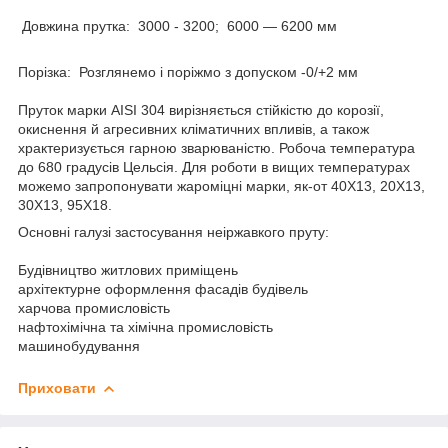
Довжина прутка: 3000 - 3200; 6000 — 6200 мм
Порізка: Розглянемо і поріжмо з допуском -0/+2 мм
Пруток марки AISI 304 вирізняється стійкістю до корозії,
окиснення й агресивних кліматичних впливів, а також
храктеризується гарною зварюваністю. Робоча температура
до 680 градусів Цельсія. Для роботи в вищих температурах
можемо запропонувати жароміцні марки, як-от 40X13, 20X13,
30X13, 95X18.
Основні галузі застосування неіржавкого пруту:
Будівництво житлових приміщень
архітектурне оформлення фасадів будівель
харчова промисловість
нафтохімічна та хімічна промисловість
машинобудування
Приховати