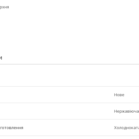
рхня
:
И
Нове
Нержавіюча
иготовлення
Холоднокат