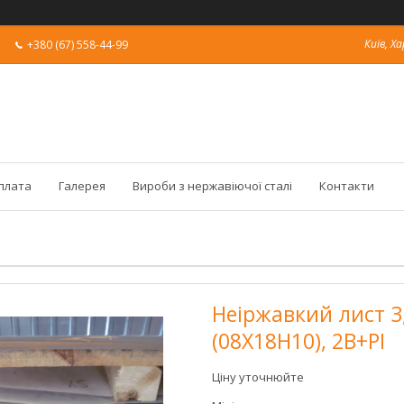
Київ, Ха
+380 (67) 558-44-99
оплата
Галерея
Вироби з нержавіючої сталі
Контакти
Неіржавкий лист 3,
(08X18H10), 2В+РІ
Ціну уточнюйте