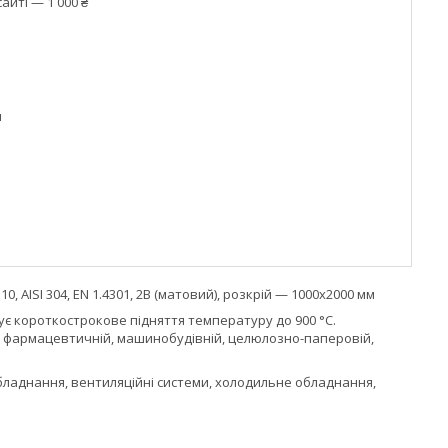
айті — 1 000 ₴
м
 AISI 304, EN 1.4301, 2В (матовий), розкрій — 1000х2000 мм
ує короткострокове підняття температуру до 900 °C.
ій, фармацевтичній, машинобудівній, целюлозно-паперовій,
бладнання, вентиляційні системи, холодильне обладнання,