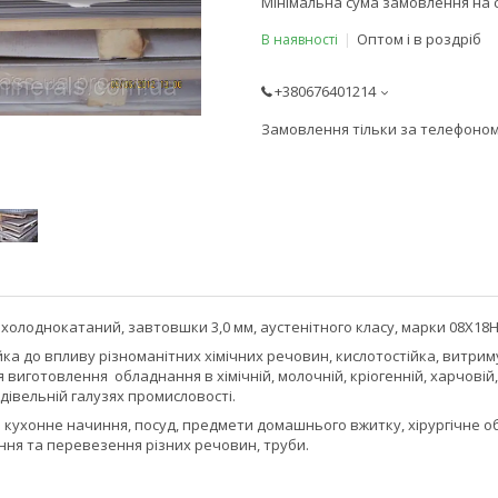
Мінімальна сума замовлення на с
Оптом і в роздріб
В наявності
+380676401214
Замовлення тільки за телефоно
олоднокатаний, завтовшки 3,0 мм, аустенітного класу, марки 08Х18Н10,
йка до впливу різноманітних хімічних речовин, кислотостійка, витрим
я виготовлення обладнання в хімічній, молочній, кріогенній, харчов
удівельній галузях промисловості.
 кухонне начиння, посуд, предмети домашнього вжитку, хірургічне о
ання та перевезення різних речовин, труби.