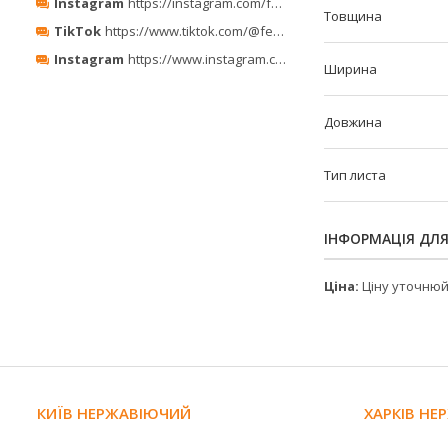
Instagram
https://instagram.com/ferro_minerals/
Товщина
TikTok
https://www.tiktok.com/@ferrominerals
Instagram
https://www.instagram.com/ferrominerals_kyiv/
Ширина
Довжина
Тип листа
ІНФОРМАЦІЯ ДЛ
Ціна:
Ціну уточню
КИЇВ НЕРЖАВІЮЧИЙ
ХАРКІВ Н