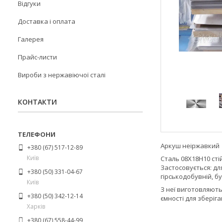
Відгуки
Доставка і оплата
Галерея
Прайс-листи
Вироби з нержавіючої сталі
КОНТАКТИ
Аркуш неіржавкий х
+380 (67) 517-12-89
Київ
Сталь 08Х18Н10 сті
Застосовується: дл
+380 (50) 331-04-67
гірськодобувній, б
Київ
З неї виготовляють
+380 (50) 342-12-14
ємності для зберіг
Харків
+380 (67) 558-44-99