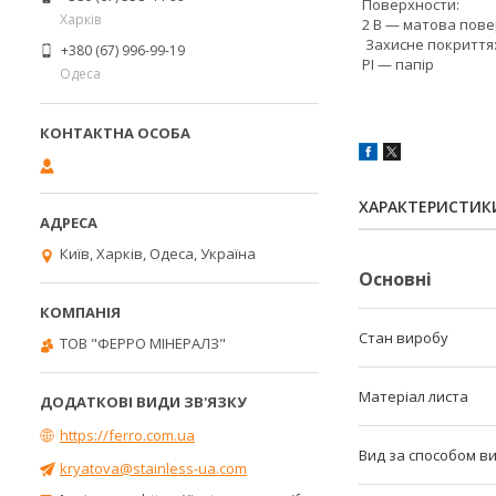
Поверхности:
Харків
2 В — матова пове
Захисне покриття
+380 (67) 996-99-19
PI — папір
Одеса
ХАРАКТЕРИСТИК
Київ, Харків, Одеса, Україна
Основні
Стан виробу
ТОВ "ФЕРРО МІНЕРАЛЗ"
Матеріал листа
https://ferro.com.ua
Вид за способом в
kryatova@stainless-ua.com