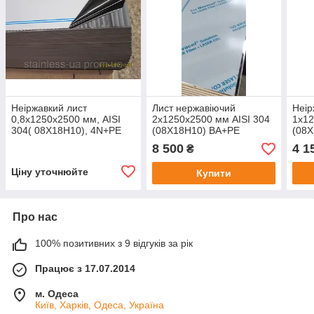
Неіржавкий лист
Лист нержавіючий
Неір
0,8х1250х2500 мм, AISI
2х1250х2500 мм AISI 304
1х12
304( 08X18H10), 4N+РЕ
(08X18H10) ВА+РЕ
(08X
дзеркало у плівці
8 500
4 1
₴
Ціну уточнюйте
Купити
Про нас
100% позитивних з 9 відгуків за рік
Працює з 17.07.2014
м. Одеса
Київ, Харків, Одеса, Україна