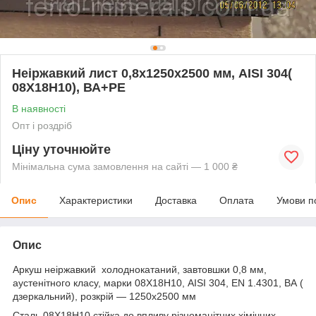
Неіржавкий лист 0,8х1250х2500 мм, AISI 304(
08X18H10), ВА+РЕ
В наявності
Опт і роздріб
Ціну уточнюйте
Мінімальна сума замовлення на сайті — 1 000 ₴
Опис
Характеристики
Доставка
Оплата
Умови п
Опис
Аркуш неіржавкий холоднокатаний, завтовшки 0,8 мм,
аустенітного класу, марки 08Х18Н10, AISI 304, EN 1.4301, ВА (
дзеркальний), розкрій — 1250х2500 мм
Сталь 08Х18Н10 стійка до впливу різноманітних хімічних