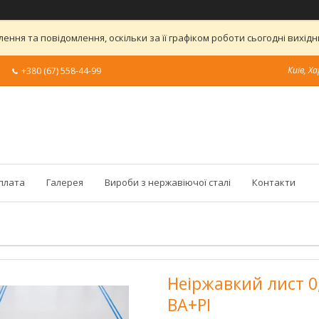
ння та повідомлення, оскільки за її графіком роботи сьогодні вихі
Київ, Ха
+380 (67) 558-44-99
оплата
Галерея
Вироби з нержавіючої сталі
Контакти
Неіржавкий лист 0,
BA+PI