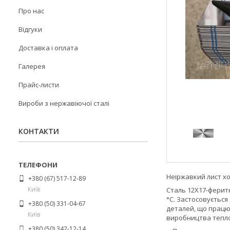
Про нас
Відгуки
Доставка і оплата
Галерея
Прайс-листи
Вироби з нержавіючої сталі
КОНТАКТИ
Неіржавкий лист хол
+380 (67) 517-12-89
Київ
Сталь 12Х17-феритн
°C. Застосовується
+380 (50) 331-04-67
деталей, що працюю
Київ
виробництва теплоо
+380 (50) 342-12-14