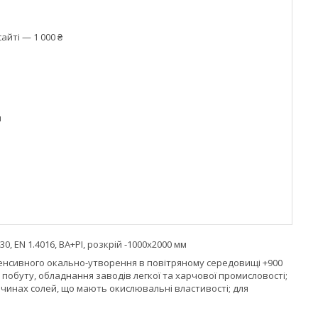
айті — 1 000 ₴
м
, EN 1.4016, BA+РI, розкрій -1000х2000 мм
нтенсивного окально-утворення в повітряному середовищі +900
побуту, обладнання заводів легкої та харчової промисловості;
зчинах солей, що мають окислювальні властивості; для