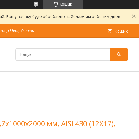
Кошик
дний. Вашу заявку буде оброблено найближчим робочим днем.
рків, Одеса, Україна
Кошик
7х1000х2000 мм, AISI 430 (12X17),