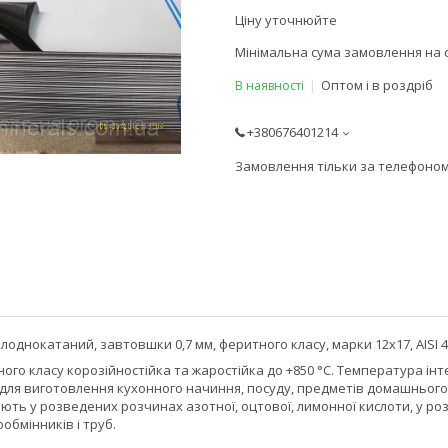
Ціну уточнюйте
Мінімальна сума замовлення на с
Оптом і в роздріб
В наявності
+380676401214
Замовлення тільки за телефоно
однокатаний, завтовшки 0,7 мм, феритного класу, марки 12х17, AISI 430
ого класу корозійностійка та жаростійка до +850 °C. Температура і
 для виготовлення кухонного начиння, посуду, предметів домашнього 
ть у розведених розчинах азотної, оцтової, лимонної кислоти, у ро
бмінників і труб.