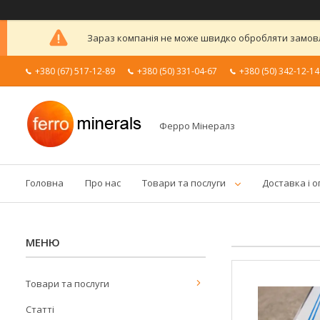
Зараз компанія не може швидко обробляти замовле
+380 (67) 517-12-89
+380 (50) 331-04-67
+380 (50) 342-12-14
Ферро Мінералз
Головна
Про нас
Товари та послуги
Доставка і 
Товари та послуги
Статті