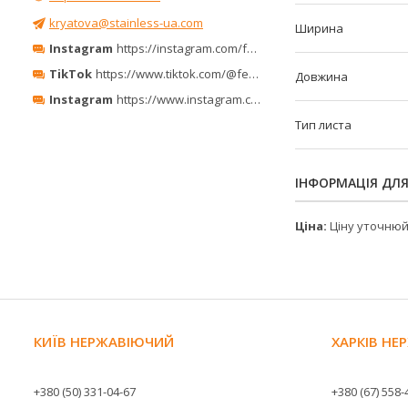
kryatova@stainless-ua.com
Ширина
Instagram
https://instagram.com/ferro_minerals/
TikTok
https://www.tiktok.com/@ferrominerals
Довжина
Instagram
https://www.instagram.com/ferrominerals_kyiv/
Тип листа
ІНФОРМАЦІЯ ДЛ
Ціна:
Ціну уточню
КИЇВ НЕРЖАВІЮЧИЙ
ХАРКІВ Н
+380 (50) 331-04-67
+380 (67) 558-