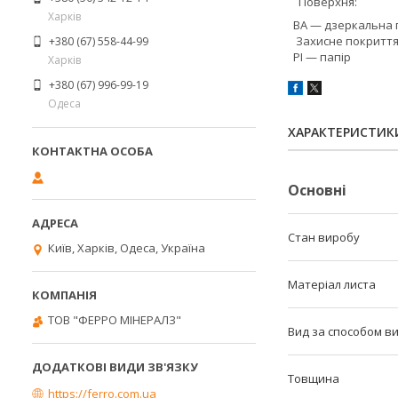
Поверхня:
Харків
BA — дзеркальна 
Захисне покриття
+380 (67) 558-44-99
PI — папір
Харків
+380 (67) 996-99-19
Одеса
ХАРАКТЕРИСТИК
Основні
Стан виробу
Київ, Харків, Одеса, Україна
Матеріал листа
ТОВ "ФЕРРО МІНЕРАЛЗ"
Вид за способом в
Товщина
https://ferro.com.ua