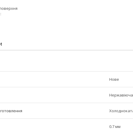
поверхня
:
И
Нове
Нержавіюча
иготовлення
Холоднокат
0.7 мм