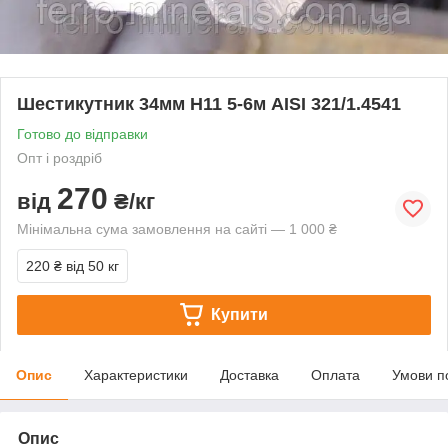
Шестикутник 34мм Н11 5-6м AISI 321/1.4541
Готово до відправки
Опт і роздріб
270
від
₴/кг
Мінімальна сума замовлення на сайті — 1 000 ₴
220 ₴
від 50 кг
Купити
Опис
Характеристики
Доставка
Оплата
Умови п
Опис