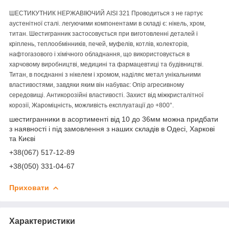
ШЕСТИКУТНИК НЕРЖАВІЮЧИЙ AISI 321 Проводиться з не гартує
аустенітної сталі. легуючими компонентами в складі є: нікель, хром,
титан. Шестигранник застосовується при виготовленні деталей і
кріплень, теплообмінників, печей, муфелів, котлів, колекторів,
нафтогазового і хімічного обладнання, що використовується в
харчовому виробництві, медицині та фармацевтиці та будівництві.
Титан, в поєднанні з нікелем і хромом, наділяє метал унікальними
властивостями, завдяки яким він набуває: Опір агресивному
середовищі. Антикорозійні властивості. Захист від міжкристалітної
корозії, Жароміцність, можливість експлуатації до +800°.
шестигранники в асортименті від 10 до 36мм можна придбати
з наявності і під замовлення з наших складів в Одесі, Харкові
та Києві
+38(067) 517-12-89
+38(050) 331-04-67
Приховати
Характеристики