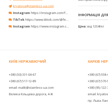
kryatova@stainless-ua.com
Instagram
https://instagram.com/ferro_minerals/
ІНФОРМАЦІЯ ДЛ
TikTok
https://www.tiktok.com/@ferrominerals
Ціна:
від 120 ₴/кг
Instagram
https://www.instagram.com/ferrominerals_kyiv/
КИЇВ НЕРЖАВІЮЧИЙ
ХАРКІВ Н
+380 (50) 331-04-67
+380 (67) 558-
+380 (67) 517-12-89
+380 (67) 570-
email: malik@stainless-ua.com
+380 (95) 122-
Велика Кільцева дорога, 4-Ж
email: kryat
пр. Льва Ланд