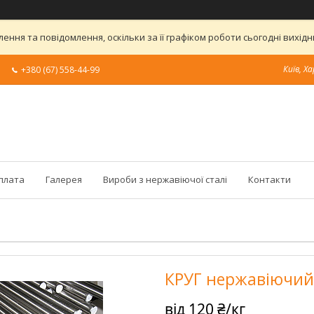
ння та повідомлення, оскільки за її графіком роботи сьогодні вихі
Київ, Ха
+380 (67) 558-44-99
оплата
Галерея
Вироби з нержавіючої сталі
Контакти
КРУГ нержавіючий 1
від
120 ₴/кг