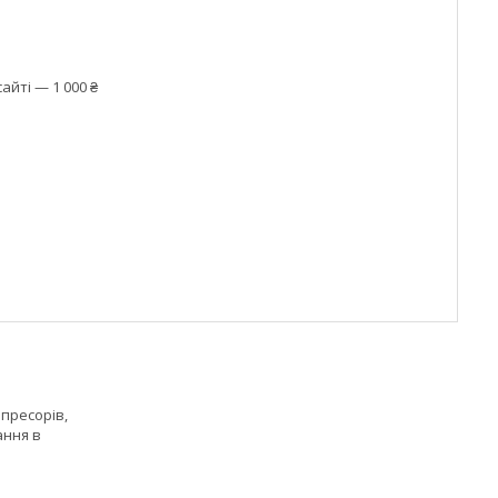
айті — 1 000 ₴
пресорів,
ання в