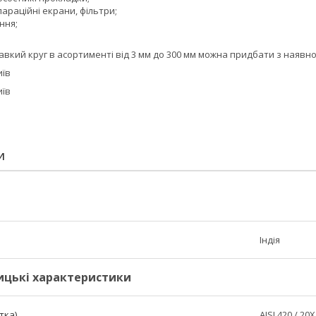
параційні екрани, фільтри;
ння;
авкий круг в асортименті від 3 мм до 300 мм можна придбати з наявност
иїв
иїв
И
Індія
ицькі характеристики
тка)
AISI 420 / 20