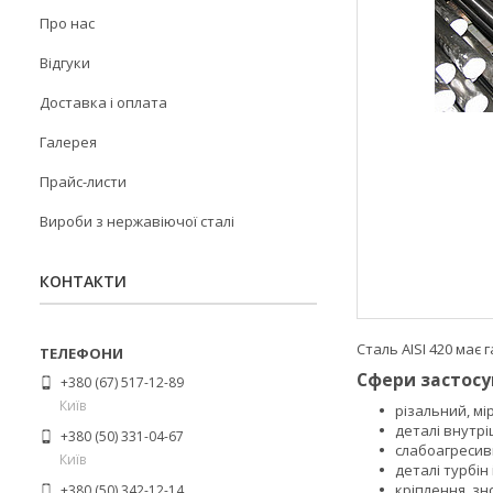
Про нас
Відгуки
Доставка і оплата
Галерея
Прайс-листи
Вироби з нержавіючої сталі
КОНТАКТИ
Сталь AISI 420 має 
Сфери застосув
+380 (67) 517-12-89
Київ
різальний, м
деталі внутрі
+380 (50) 331-04-67
слабоагресив
Київ
деталі турбін 
кріплення, зн
+380 (50) 342-12-14