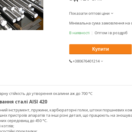
Показати оптові ціни
Мінімальна сума замовлення на с
Оптом і в роздріб
В наявності
Купити
+380676401214
гарну стійкість до утворення окалини аж до 700 °C
ання сталі AISI 420
ірний інструмент, пружини, карбюраторні голки, штоки поршневих ком
шніх пристроїв апаратів та інші різні деталі, що працюють на зношув
них середовищ до 450 °C.
і котлів;
осостійкі прокладки;