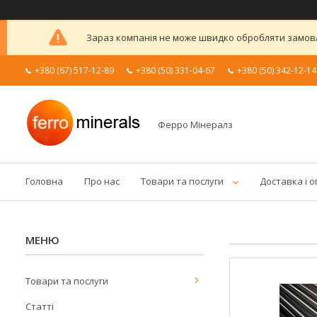
Зараз компанія не може швидко обробляти замовле
+380 (67) 517-12-89
+380 (50) 331-04-67
+380 (50) 342-12-14
Ферро Мінералз
Головна
Про нас
Товари та послуги
Доставка і 
Товари та послуги
Статті