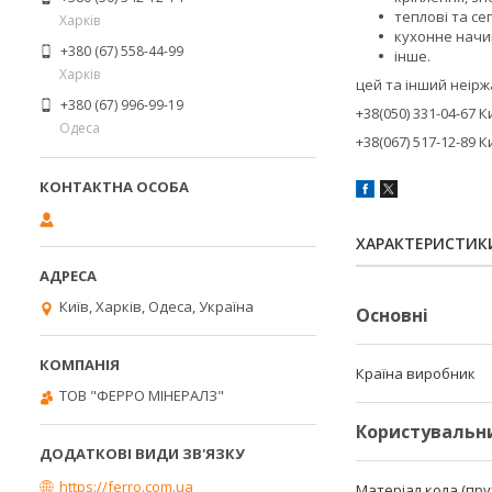
теплові та се
Харків
кухонне начи
+380 (67) 558-44-99
інше.
Харків
цей та інший неірж
+380 (67) 996-99-19
+38(050) 331-04-67 К
Одеса
+38(067) 517-12-89 К
ХАРАКТЕРИСТИК
Київ, Харків, Одеса, Україна
Основні
Країна виробник
ТОВ "ФЕРРО МІНЕРАЛЗ"
Користувальн
https://ferro.com.ua
Матеріал кола (пру