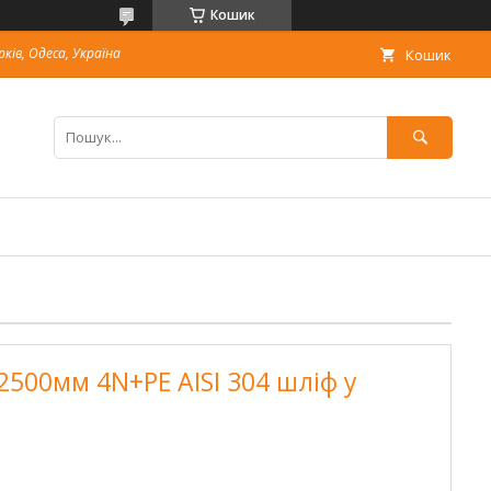
Кошик
рків, Одеса, Україна
Кошик
2500мм 4N+РЕ AISI 304 шліф у