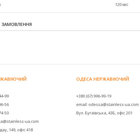
н
120 міс
Я ЗАМОВЛЕННЯ
ЕРЖАВІЮЧИЙ
ОДЕСА НЕРЖАВІЮЧИЙ
44-99
+380 (67) 996-99-19
96-56
email: odessa@stainless-ua.com
74-50
Вул. Бугаївська, 43Б, офіс 201
ova@stainless-ua.com
ау, 149, офіс 418