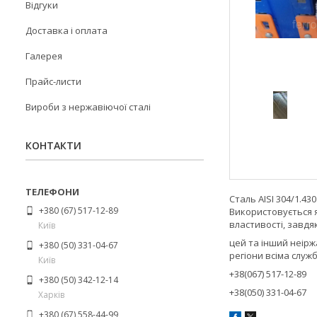
Відгуки
Доставка і оплата
Галерея
Прайс-листи
Вироби з нержавіючої сталі
КОНТАКТИ
Сталь AISI 304/1.43
+380 (67) 517-12-89
Використовується я
властивості, завдя
Київ
цей та інший неірж
+380 (50) 331-04-67
регіони всіма служ
Київ
+38(067) 517-12-89
+380 (50) 342-12-14
+38(050) 331-04-67
Харків
+380 (67) 558-44-99