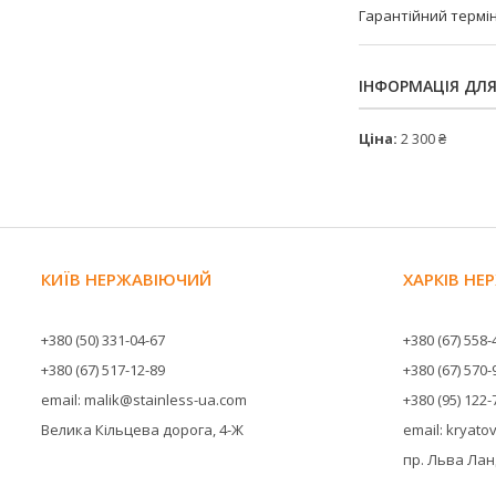
Гарантійний термі
ІНФОРМАЦІЯ ДЛ
Ціна:
2 300 ₴
КИЇВ НЕРЖАВІЮЧИЙ
ХАРКІВ Н
+380 (50) 331-04-67
+380 (67) 558-
+380 (67) 517-12-89
+380 (67) 570-
email: malik@stainless-ua.com
+380 (95) 122-
Велика Кільцева дорога, 4-Ж
email: kryat
пр. Льва Ланд