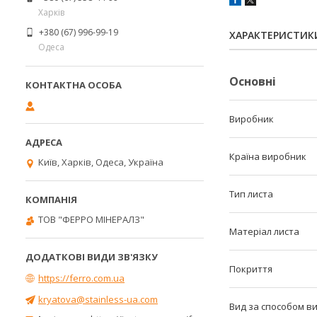
Харків
+380 (67) 996-99-19
ХАРАКТЕРИСТИК
Одеса
Основні
Виробник
Країна виробник
Київ, Харків, Одеса, Україна
Тип листа
ТОВ "ФЕРРО МІНЕРАЛЗ"
Матеріал листа
Покриття
https://ferro.com.ua
kryatova@stainless-ua.com
Вид за способом в