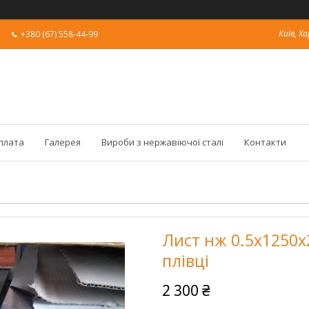
Київ, Ха
+380 (67) 558-44-99
оплата
Галерея
Вироби з нержавіючої сталі
Контакти
Лист нж 0.5х1250х
плівці
2 300 ₴