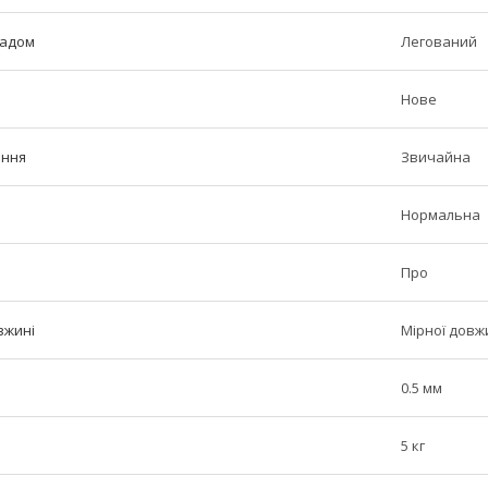
ладом
Легований
Нове
ення
Звичайна
Нормальна
Про
вжині
Мірної довж
0.5 мм
5 кг