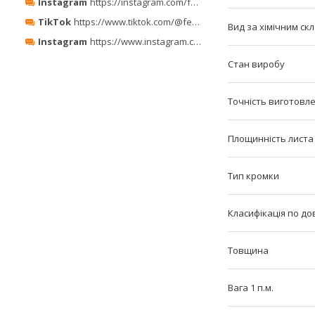
Instagram
https://instagram.com/ferro_minerals/
TikTok
https://www.tiktok.com/@ferrominerals
Вид за хімічним ск
Instagram
https://www.instagram.com/ferrominerals_kyiv/
Стан виробу
Точність виготовл
Площинність листа
Тип кромки
Класифікація по до
Товщина
Вага 1 п.м.