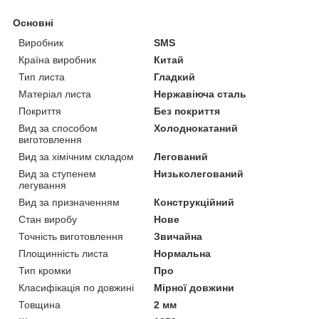
Основні
Виробник
SMS
Країна виробник
Китай
Тип листа
Гладкий
Матеріал листа
Нержавіюча сталь
Покриття
Без покриття
Вид за способом
Холоднокатаний
виготовлення
Вид за хімічним складом
Легований
Вид за ступенем
Низьколегований
легування
Вид за призначенням
Конструкційний
Стан виробу
Нове
Точність виготовлення
Звичайна
Площинність листа
Нормальна
Тип кромки
Про
Класифікація по довжині
Мірної довжини
Товщина
2 мм