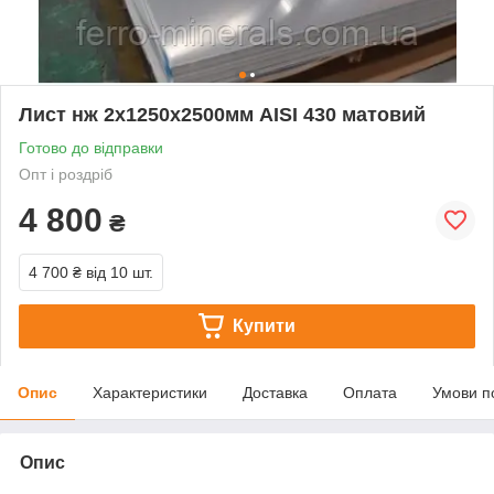
Лист нж 2х1250х2500мм AISI 430 матовий
Готово до відправки
Опт і роздріб
4 800
₴
4 700 ₴
від 10 шт.
Купити
Опис
Характеристики
Доставка
Оплата
Умови п
Опис