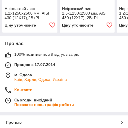
Неіржавкий лист
Неіржавкий лист
Нерж
1,2х1250х2500 мм, AISI
2,5х1250х2500 мм, AISI
1,2х
430 (12X17),2В+РІ
430 (12X17), 2В+PI
430 
Ціну уточнюйте
Ціну уточнюйте
Цін
Про нас
100% позитивних з 9 відгуків за рік
Працює з 17.07.2014
м. Одеса
Київ, Харків, Одеса, Україна
Контакти
Сьогодні вихідний
Показати весь графік роботи
Про нас