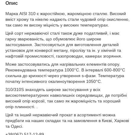
Опис
Марка AISI 310 є жаростійкою, жароміцною сталлю.
Високий
вміст хрому та нікелю надають стали чудовий опір окисленню,
так само як високу міцність у високих температурах.
Цей сорт нержавіючої сталі також дуже податливий, і має
гарну зварюваність, що обумовлює його широке
застосування.
Застосовується для виготовлення деталей
установок для конверсії метану, піролізу та ін. у хімічній та
нафтовій промисловості, газопроводах, камерах згоряння.
Може застосовуватись для нагрівальних елементів опору.
Рекомендована температура 1000°С.
В інтервалі 600-800°С
схильна до крихкості через утворення s-фази.
Температура
початку інтенсивного окалиноутворення 1050°С.
310/310S знаходять широке застосування у всіх
високотемпературних навколишніх середовищах, де потрібні
високий опір корозії, так само як жароміцність та хороший
опір плинності.
.
Цей та інший нержавіючий прокат в асортименті можна
придбати на наших складах та на замовлення в Києві, Харкові
та Одесі.
+38(067) 517-12-89