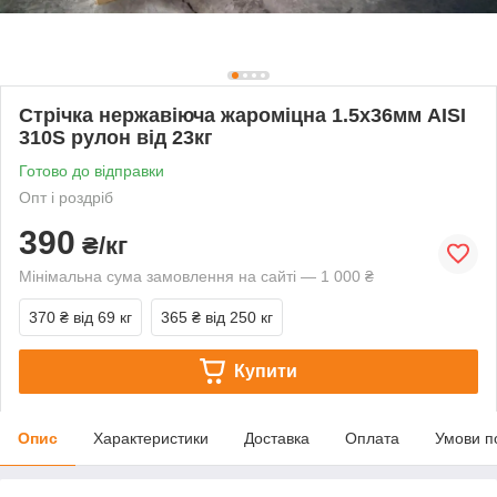
Стрічка нержавіюча жароміцна 1.5х36мм AISI
310S рулон від 23кг
Готово до відправки
Опт і роздріб
390
₴/кг
Мінімальна сума замовлення на сайті — 1 000 ₴
370 ₴
від 69 кг
365 ₴
від 250 кг
Купити
Опис
Характеристики
Доставка
Оплата
Умови п