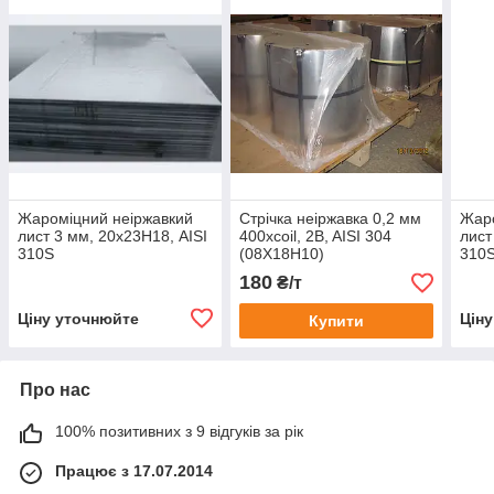
Жароміцний неіржавкий
Стрічка неіржавка 0,2 мм
Жаро
лист 3 мм, 20х23Н18, AISI
400xcoil, 2B, AISI 304
лист
310S
(08X18H10)
310
180
₴/т
Ціну уточнюйте
Цін
Купити
Про нас
100% позитивних з 9 відгуків за рік
Працює з 17.07.2014