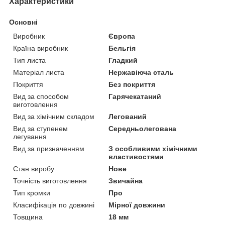
Характеристики
Основні
Виробник
Європа
Країна виробник
Бельгія
Тип листа
Гладкий
Матеріал листа
Нержавіюча сталь
Покриття
Без покриття
Вид за способом
Гарячекатаний
виготовлення
Вид за хімічним складом
Легований
Вид за ступенем
Середньолегована
легування
Вид за призначенням
З особливими хімічними
властивостями
Стан виробу
Нове
Точність виготовлення
Звичайна
Тип кромки
Про
Класифікація по довжині
Мірної довжини
Товщина
18 мм