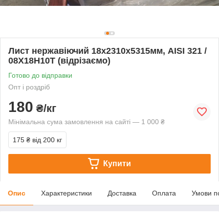
Лист нержавіючий 18х2310х5315мм, AISI 321 /
08Х18Н10Т (відрізаємо)
Готово до відправки
Опт і роздріб
180
₴/кг
Мінімальна сума замовлення на сайті — 1 000 ₴
175 ₴
від 200 кг
Купити
Опис
Характеристики
Доставка
Оплата
Умови п