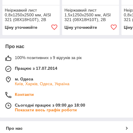
Неіржавкий лист
Неіржавкий лист
Неір
0,8х1250х2500 мм, AISI
1,5х1250х2500 мм, AISI
0,8х
321 (08X18H10Т), 2В
321 (08X18H10Т), 2В
321 
Ціну уточнюйте
Ціну уточнюйте
Цін
Про нас
100% позитивних з 9 відгуків за рік
Працює з 17.07.2014
м. Одеса
Київ, Харків, Одеса, Україна
Контакти
Сьогодні працює з 09:00 до 18:00
Показати весь графік роботи
Про нас