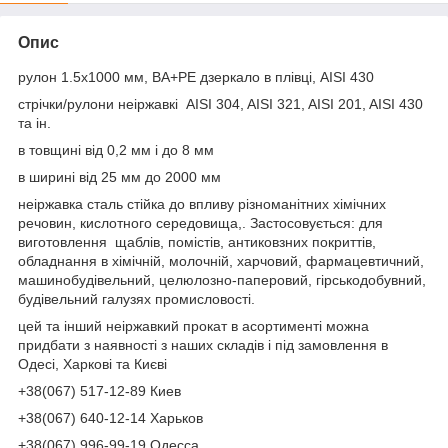
Опис
рулон 1.5х1000 мм, ВА+РЕ дзеркало в плівці, AISI 430
стрічки/рулони неіржавкі AISI 304, AISI 321, AISI 201, AISI 430
та ін.
в товщині від 0,2 мм і до 8 мм
в ширині від 25 мм до 2000 мм
неіржавка сталь стійка до впливу різноманітних хімічних
речовин, кислотного середовища,. Застосовується: для
виготовлення щаблів, помістів, антиковзних покриттів,
обладнання в хімічній, молочній, харчовий, фармацевтичний,
машинобудівельний, целюлозно-паперовий, гірськодобувний,
будівельний галузях промисловості.
цей та інший неіржавкий прокат в асортименті можна
придбати з наявності з наших складів і під замовлення в
Одесі, Харкові та Києві
+38(067) 517-12-89 Киев
+38(067) 640-12-14 Харьков
+38(067) 996-99-19 Одесса