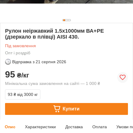
Рулон неіржавкий 1.5х1000мм ВА+РЕ
(дзеркало в плівці) AISI 430.
Під замовлення
Опт і роздріб
Відправка з
21 серпня 2026
95
₴/кг
Мінімальна сума замовлення на сайті — 1 000 ₴
93 ₴
від 3000 кг
Купити
Опис
Характеристики
Доставка
Оплата
Умови п