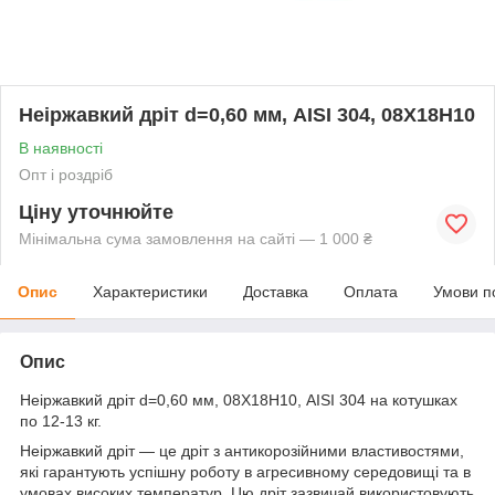
Неіржавкий дріт d=0,60 мм, AISI 304, 08Х18Н10
В наявності
Опт і роздріб
Ціну уточнюйте
Мінімальна сума замовлення на сайті — 1 000 ₴
Опис
Характеристики
Доставка
Оплата
Умови п
Опис
Неіржавкий дріт d=0,60 мм, 08Х18Н10, AISI 304 на котушках
по 12-13 кг.
Неіржавкий дріт — це дріт з антикорозійними властивостями,
які гарантують успішну роботу в агресивному середовищі та в
умовах високих температур. Цю дріт зазвичай використовують